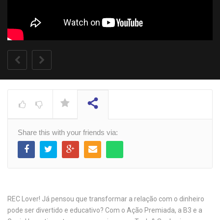
[REC] Representa! –
Favela Inspira
ASSISTINDO
Share this with your friends via:
REC Lover! Já pensou que transformar a relação com o dinheiro
pode ser divertido e educativo? Com o Ação Premiada, a B3 e a