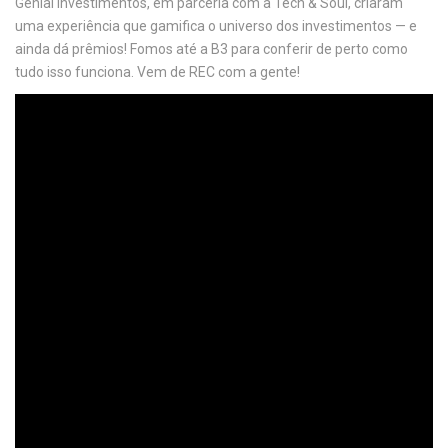
Genial Investimentos, em parceria com a Tech & Soul, criaram
uma experiência que gamifica o universo dos investimentos — e
ainda dá prêmios! Fomos até a B3 para conferir de perto como
tudo isso funciona. Vem de REC com a gente!