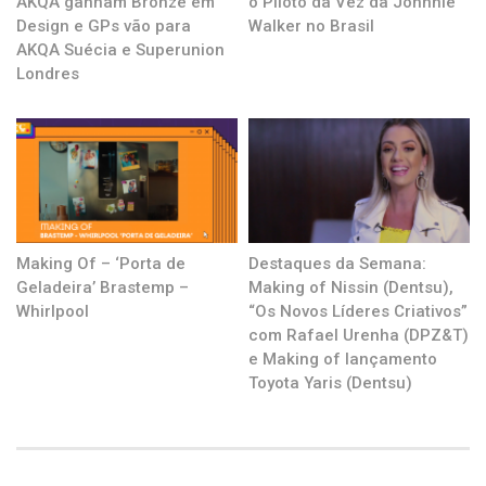
AKQA ganham Bronze em
o Piloto da Vez da Johnnie
Design e GPs vão para
Walker no Brasil
AKQA Suécia e Superunion
Londres
Making Of – ‘Porta de
Destaques da Semana:
Geladeira’ Brastemp –
Making of Nissin (Dentsu),
Whirlpool
“Os Novos Líderes Criativos”
com Rafael Urenha (DPZ&T)
e Making of lançamento
Toyota Yaris (Dentsu)