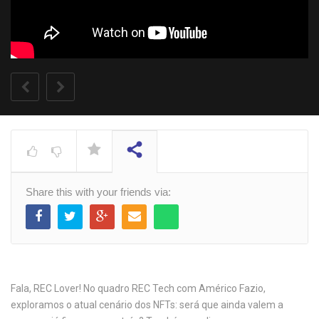
[REC] Representa! –
Favela Inspira
ASSISTINDO
Share this with your friends via:
Fala, REC Lover! No quadro REC Tech com Américo Fazio,
exploramos o atual cenário dos NFTs: será que ainda valem a