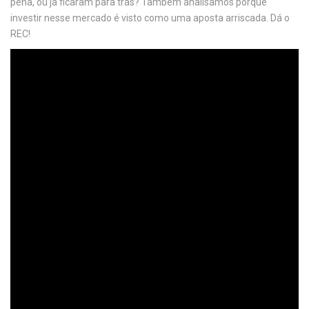
pena, ou já ficaram para trás? Também analisamos porque
investir nesse mercado é visto como uma aposta arriscada. Dá o
REC!